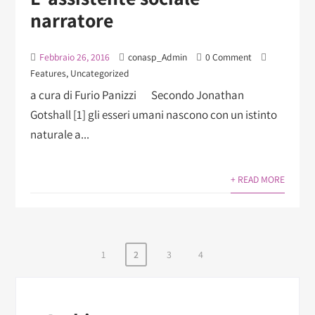
narratore
Febbraio 26, 2016
conasp_Admin
0 Comment
Features
,
Uncategorized
a cura di Furio Panizzi Secondo Jonathan
Gotshall [1] gli esseri umani nascono con un istinto
naturale a...
+ READ MORE
1
2
3
4
Paginazione
degli