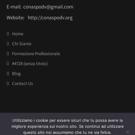
E-mail:
conaspodv@gmail.com
Website:
http://conaspodv.org
Home
Chi Siamo
Formazione Professionale
#4728 (senza titolo)
Blog
Contact Us
Utilizziamo i cookie per essere sicuri che tu possa avere la
migliore esperienza sul nostro sito. Se continui ad utilizzare
© Copyright 2025 Dr.phone Avezzano All Rights Reserved
questo sito noi assumiamo che tu ne sia felice.