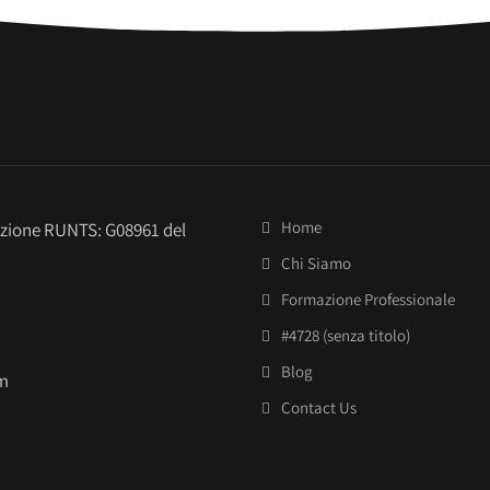
Home
izione RUNTS: G08961 del
Chi Siamo
Formazione Professionale
#4728 (senza titolo)
Blog
om
Contact Us