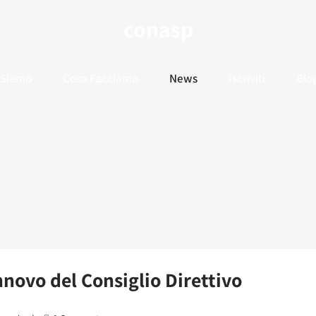
conasp
 Siamo
Cosa Facciamo
News
Iscriviti
Blo
nnovo del Consiglio Direttivo