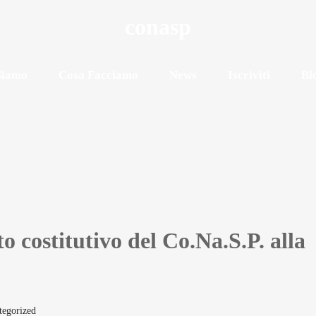
conasp
Siamo
Cosa Facciamo
News
Iscriviti
Bl
o costitutivo del Co.Na.S.P. alla
tegorized