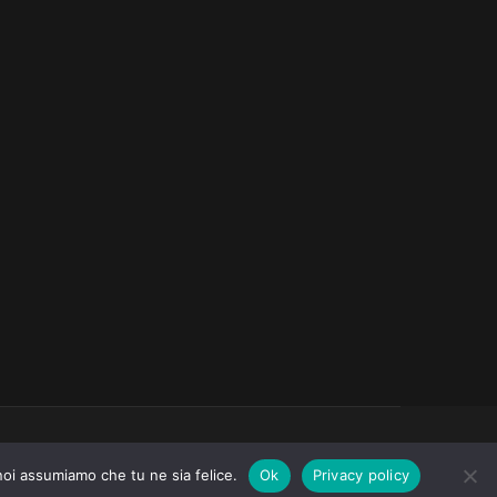
Design by Dr.phone Avezzano
 noi assumiamo che tu ne sia felice.
Ok
Privacy policy