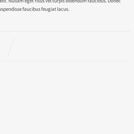
elit. Nullam eget risus vel turpis bibendum faucibus. Donec
 Suspendisse faucibus feugiat lacus.