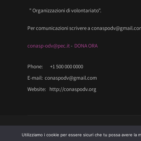
" Organizzazioni di volontariato".
Per comunicazioni scrivere a conaspodv@gmail.c
conasp-odv@pec.it
-
DONA ORA
Phone:
+1 500 000 0000
E-mail:
conaspodv@gmail.com
Website:
http://conaspodv.org
© Copyright 2025 Dr.phone Avezzano All Rights Reserved
Utilizziamo i cookie per essere sicuri che tu possa avere la m