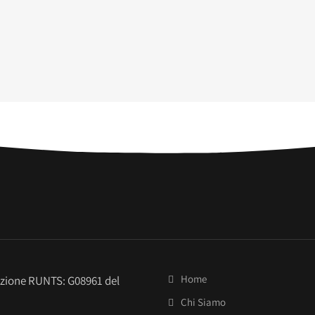
Home
izione RUNTS: G08961 del
Chi Siamo