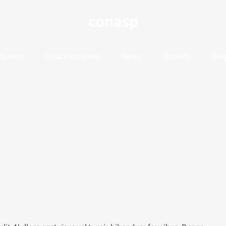
conasp
 Siamo
Cosa Facciamo
News
Iscriviti
Blo