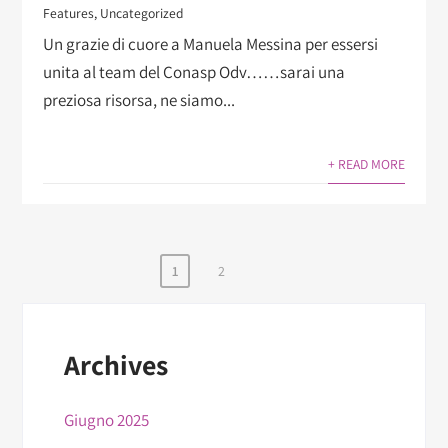
Features
,
Uncategorized
Un grazie di cuore a Manuela Messina per essersi
unita al team del Conasp Odv……sarai una
preziosa risorsa, ne siamo...
+ READ MORE
1
2
Paginazione
degli
articoli
Archives
Giugno 2025