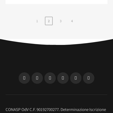
1
2
3
4
CONASP OdV C.F. 90192700277. Determinazione Iscrizione